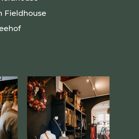
m Fieldhouse
seehof