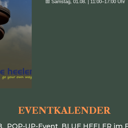
📅 Samstag, 01.08. | 11:00–17:00 Uhr
EVENTKALENDER
8.
P
OP
-U
P
-Event
BLUE HEELER
im F