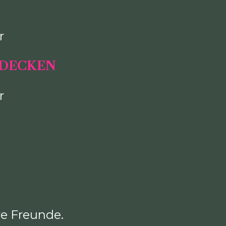
r
TDECKEN
r
re Freunde.