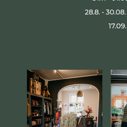
28
.
8
. -
30
.0
8
17.09